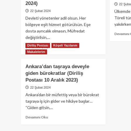
2024)
22 Şuba
Ülkemde a
22 Şubat 2024
Töreli tü
Devleti yönetenler adil olsun. Her
yakılırken
bölgeye eşit hizmet götürülsün. Eşe
dosta ayrıcalık olmasın, Müfredat
Devamını
değiştirilsin,...
Diriliş Postası
Köşeli Yazılarım
Read
Devamını Oku
more
Makalelerim
about
Siyasetçiye
Ankara’dan taşraya deveyle
yasak
giden bürokratlar (Diriliş
olan
Postası 10 Aralık 2023)
bize
de
22 Şubat 2024
yasak
Ankara’dan bir müfettiş veya bir bürokrat
(Diriliş
taşraya iş için gider ve hikâye başlar…
Postası
“Giden gitsin,...
8
Ocak
Read
Devamını Oku
2024)
more
about