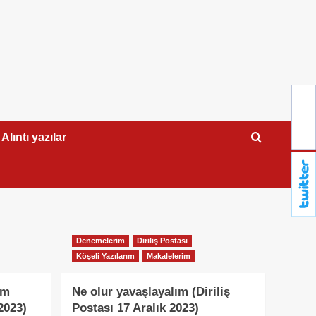
Alıntı yazılar
Denemelerim
Diriliş Postası
Köşeli Yazılarım
Makalelerim
im
Ne olur yavaşlayalım (Diriliş
 2023)
Postası 17 Aralık 2023)