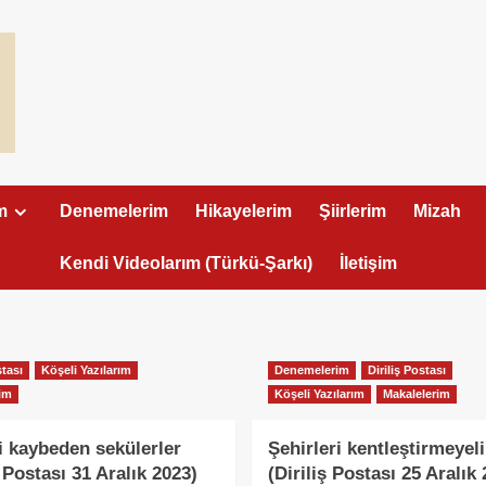
m
Denemelerim
Hikayelerim
Şiirlerim
Mizah
Kendi Videolarım (Türkü-Şarkı)
İletişim
stası
Köşeli Yazılarım
Denemelerim
Diriliş Postası
im
Köşeli Yazılarım
Makalelerim
i kaybeden sekülerler
Şehirleri kentleştirmeyel
ş Postası 31 Aralık 2023)
(Diriliş Postası 25 Aralık