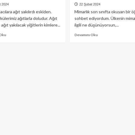
t 2024
22 Şubat 2024
cılara ağıt yakılırdı eskiden.
Mimarlık son sınıfta okuyan bir öğ
rkülerimiz ağıtlarla doludur. Ağıt
sohbet ediyordum. Ülkenin mimari
 ağıt yakılacak yiğitlerin kimlere...
ilgili ne düşünüyorsun,...
Read
Read
 Oku
Devamını Oku
more
more
about
about
Mevziyi
Şehirleri
kaybeden
kentleştirmeyelim
sekülerler
(Diriliş
(Diriliş
Postası
Postası
25
31
Aralık
Aralık
2023)
2023)