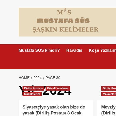
Skip
to
content
Mustafa SÜS kimdir?
Havadis
Köşe Yazıları
HOME
2024
PAGE 30
Yıl:
2024
Diriliş Postası
Köşeli Yazılarım
Diriliş Po
Makalelerim
Makaleler
Siyasetçiye yasak olan bize de
Mevziy
yasak (Diriliş Postası 8 Ocak
(Dirili