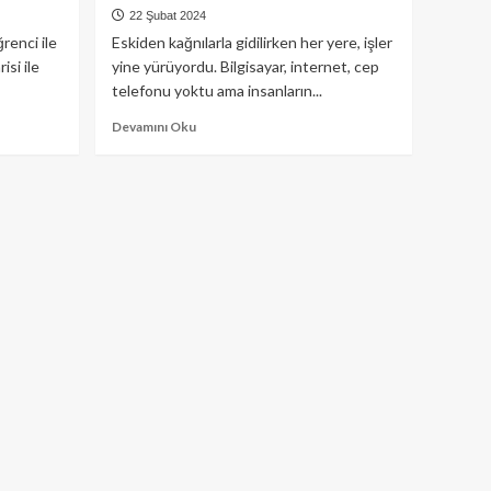
22 Şubat 2024
renci ile
Eskiden kağnılarla gidilirken her yere, işler
si ile
yine yürüyordu. Bilgisayar, internet, cep
telefonu yoktu ama insanların...
Read
Devamını Oku
more
about
Ne
olur
yavaşlayalım
(Diriliş
Postası
17
Aralık
2023)